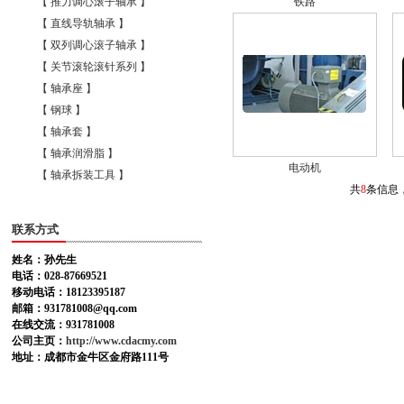
【 推力调心滚子轴承 】
铁路
【 直线导轨轴承 】
【 双列调心滚子轴承 】
【 关节滚轮滚针系列 】
【 轴承座 】
【 钢球 】
【 轴承套 】
【 轴承润滑脂 】
电动机
【 轴承拆装工具 】
共
8
条信息
联系方式
姓名：孙先生
电话：028-87669521
移动电话：18123395187
邮箱：931781008@qq.com
在线交流：931781008
公司主页：
http://www.cdacmy.com
地址：成都市金牛区金府路111号