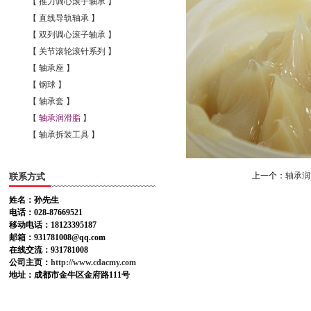
【 推力调心滚子轴承 】
【 直线导轨轴承 】
【 双列调心滚子轴承 】
【 关节滚轮滚针系列 】
【 轴承座 】
【 钢球 】
【 轴承套 】
【
轴承润滑脂
】
【 轴承拆装工具 】
上一个：
轴承润
联系方式
姓名：孙先生
电话：028-87669521
移动电话：18123395187
邮箱：931781008@qq.com
在线交流：931781008
公司主页：
http://www.cdacmy.com
地址：成都市金牛区金府路111号